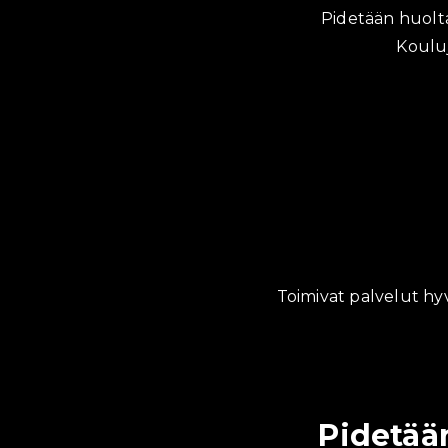
Pidetään huolta
Kouluj
Toimivat palvelut hyv
Pidetään