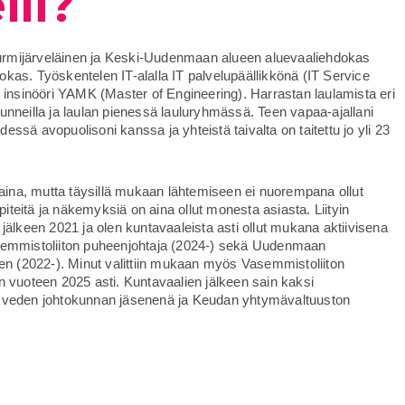
lli?
 Nurmijärveläinen ja Keski-Uudenmaan alueen aluevaaliehdokas
kas. Työskentelen IT-alalla IT palvelupäällikkönä (IT Service
 insinööri YAMK (Master of Engineering). Harrastan laulamista eri
nneilla ja laulan pienessä lauluryhmässä. Teen vapaa-ajallani
hdessä avopuolisoni kanssa ja yhteistä taivalta on taitettu jo yli 23
 aina, mutta täysillä mukaan lähtemiseen ei nuorempana ollut
ipiteitä ja näkemyksiä on aina ollut monesta asiasta. Liityin
jälkeen 2021 ja olen kuntavaaleista asti ollut mukana aktiivisena
semmistoliiton puheenjohtaja (2024-) sekä Uudenmaan
sen (2022-). Minut valittiin mukaan myös Vasemmistoliiton
n vuoteen 2025 asti. Kuntavaalien jälkeen sain kaksi
 veden johtokunnan jäsenenä ja Keudan yhtymävaltuuston