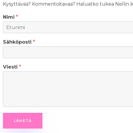
Kysyttävää? Kommentoitavaa? Haluatko tukea Nellin ka
Nimi
*
F
i
Sähköposti
*
r
s
t
Viesti
*
LÄHETÄ