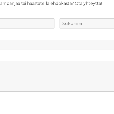
mpanjaa tai haastatella ehdokasta? Ota yhteyttä!
L
a
s
t