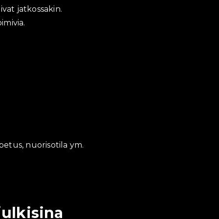
vat jatkossakin.
imivia.
petus, nuorisotila ym.
julkisina