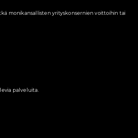
ä monikansallisten yrityskonsernien voittoihin tai
levia palveluita.