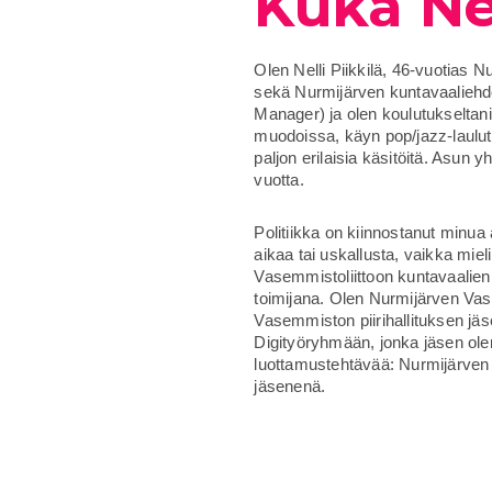
Kuka Ne
Olen Nelli Piikkilä, 46-vuotias
sekä Nurmijärven kuntavaaliehdo
Manager) ja olen koulutukseltani
muodoissa, käyn pop/jazz-laulutu
paljon erilaisia käsitöitä. Asun y
vuotta.
Politiikka on kiinnostanut minua
aikaa tai uskallusta, vaikka miel
Vasemmistoliittoon kuntavaalien 
toimijana. Olen Nurmijärven Va
Vasemmiston piirihallituksen jä
Digityöryhmään, jonka jäsen ole
luottamustehtävää: Nurmijärven
jäsenenä.